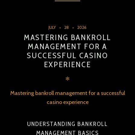
JULY
28
2026
MASTERING BANKROLL
MANAGEMENT FOR A
SUCCESSFUL CASINO
EXPERIENCE
✻
Mastering bankroll management for a successful
casino experience
UNDERSTANDING BANKROLL
MANAGEMENT BASICS