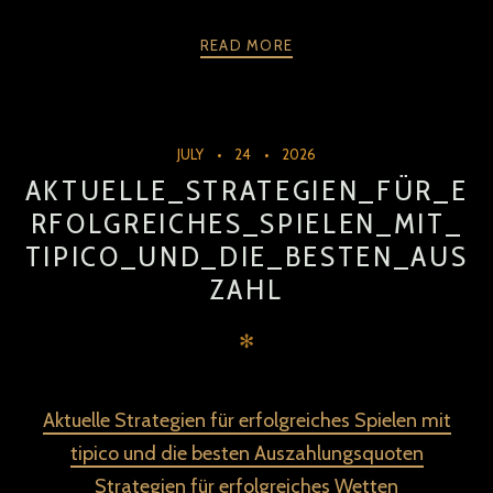
READ MORE
JULY
24
2026
AKTUELLE_STRATEGIEN_FÜR_E
RFOLGREICHES_SPIELEN_MIT_
TIPICO_UND_DIE_BESTEN_AUS
ZAHL
✻
Aktuelle Strategien für erfolgreiches Spielen mit
tipico und die besten Auszahlungsquoten
Strategien für erfolgreiches Wetten