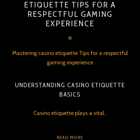
ETIQUETTE TIPS FOR A
RESPECTFUL GAMING
EXPERIENCE
✻
Mastering casino etiquette Tips for a respectful
gaming experience
UNDERSTANDING CASINO ETIQUETTE
BASICS
Casino etiquette plays a vital..
READ MORE